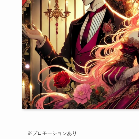
※プロモーションあり