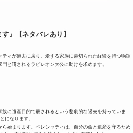
ます』【ネタバレあり】
ャティが過去に戻り、愛する家族に裏切られた経験を持つ物語
家門と噂されるラピレオン大公に助けを求めます。
た家族に遺産目的で殺されるという悲劇的な過去を持っていま
とになります。
ろから始まります。ペレシャティは、自分の命と遺産を守るため