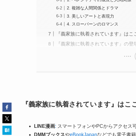
2. 複雑な人間関係とドラマ
3. 美しいアートと表現力
4. スローバーンのロマンス
『義家族に執着されています』はこ
『義家族に執着されています』の登
『義家族に執着されています』はこ
LINE漫画
:
スマートフォンやPCからアクセス
DMMブックス
や
eBookJapan
などでも電子書籍