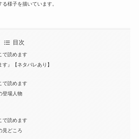
する様子を描いています。
目次
こで読めます
ます』【ネタバレあり】
こで読めます
の登場人物
こで読めます
の見どころ