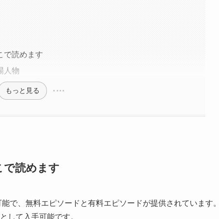
こで読めます
場人物
もっと見る
こで読めます
可能で、無料エピソードと有料エピソードが提供されています
として入手可能です。