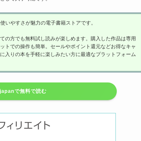
と使いやすさが魅力の電子書籍ストアです。
ての方でも無料試し読みが楽しめます。購入した作品は専用
ットでの操作も簡単。セールやポイント還元などお得なキャ
に入りの本を手軽に楽しみたい方に最適なプラットフォーム
kjapanで無料で読む